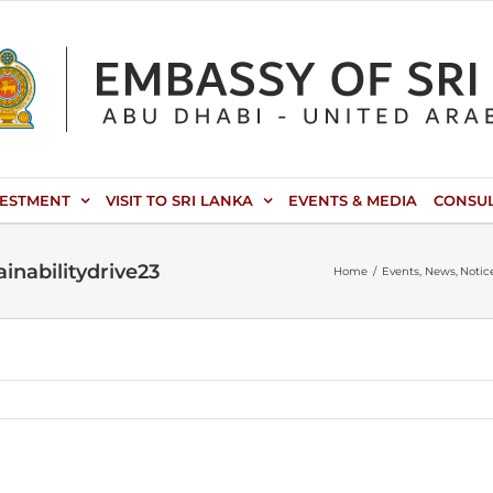
VESTMENT
VISIT TO SRI LANKA
EVENTS & MEDIA
CONSU
inabilitydrive23
Home
Events
News
Notic