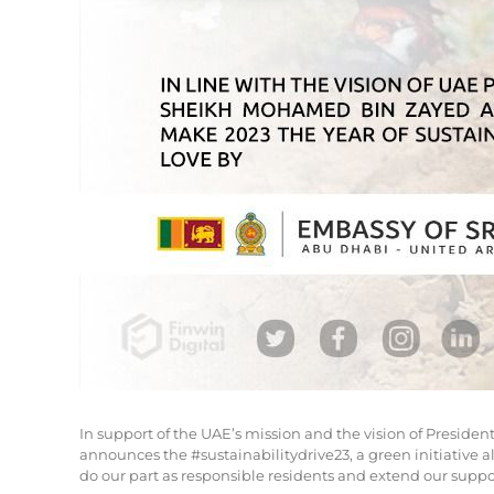
In support of the UAE’s mission and the vision of Presid
announces the #sustainabilitydrive23, a green initiative a
do our part as responsible residents and extend our suppo