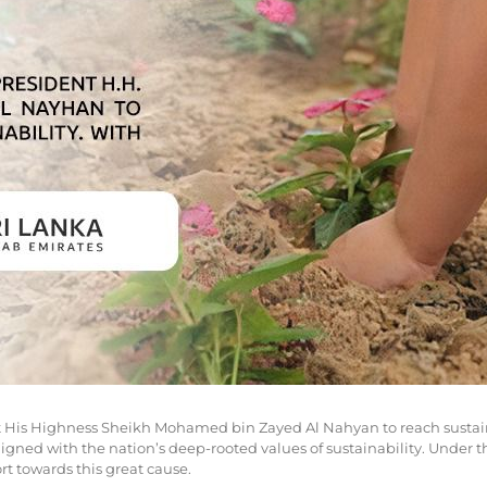
ent His Highness Sheikh Mohamed bin Zayed Al Nahyan to reach sustai
ligned with the nation’s deep-rooted values of sustainability. Under 
rt towards this great cause.