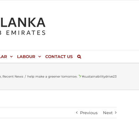
LAR
LABOUR
CONTACT US
e
Recent News
help make a greener tomorrow.
#sustainabilitydrive23
Previous
Next