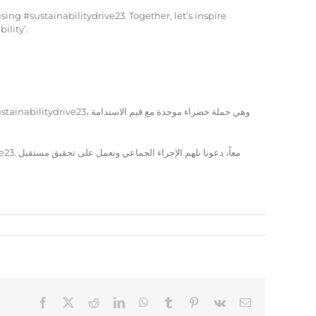
ng #sustainabilitydrive23. Together, let’s inspire
ility’.
Facebook
X
Reddit
LinkedIn
WhatsApp
Tumblr
Pinterest
Vk
Email