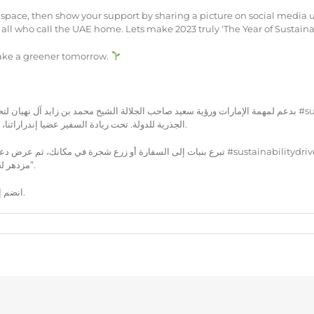
space, then show your support by sharing a picture on social media usi
all who call the UAE home. Lets make 2023 truly ‘The Year of Sustainab
 make a greener tomorrow.
بدعم لمهمة الإمارات ورؤية سعيد صاحب الجلالة ا #sustainabilitydrive23، وهي حملة خضراء موحدة مع قيم الاستدامة
الجذرية للدولة. تحت ريادة السفير عضيا إندراراثنا، دعونا نؤدي دورنا كمواطنين مسؤولين ونوسع دعمنا لهذه السبب العظيم.
تبرع بنبا #sustainabilitydrive23. معاً، دعونا نلهم الإجراء الجماعي ونعمل على تحقيق مستقبل
مزدهر لجميع الذين يدعون الإمارات بيتهم. دعونا نجعل 2023 حقاً “عام الاستدامة”.
انضم إلينا في هذه الحملة بدءاً من 4 فبراير ومساعدة في تحقيق غد أخضر أكثر.