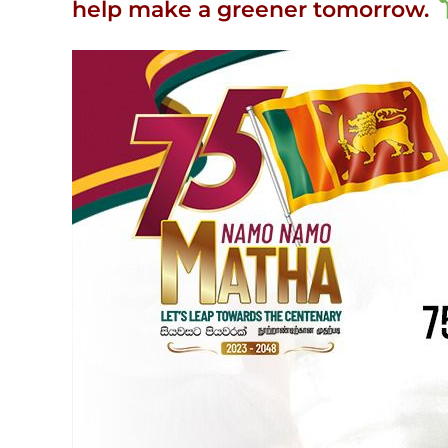
help make a greener tomorrow.
View
Larger
Image