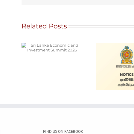
Related Posts
onomic
ment
026
Ala
Cars for Sale
S
FIND US ON FACEBOOK