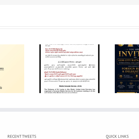
Gem City
Ratnapura 2026 –
in Mobile
International Gem
ervice
and Jewellery
Show
RECENT TWEETS
QUICK LINKS