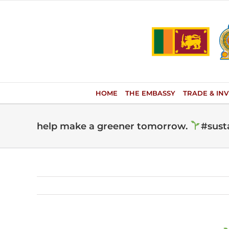
Skip
to
content
HOME
THE EMBASSY
TRADE & IN
help make a greener tomorrow.
#susta