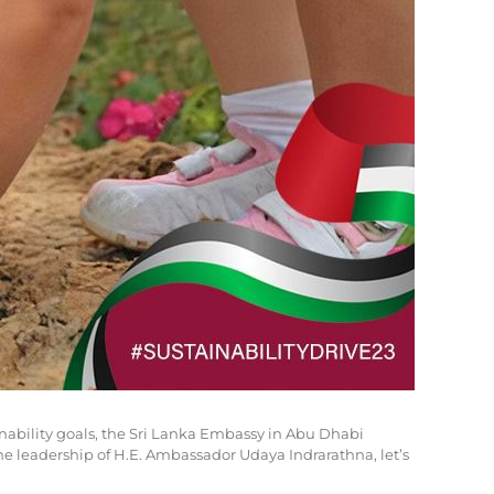
nability goals, the Sri Lanka Embassy in Abu Dhabi
the leadership of H.E. Ambassador Udaya Indrarathna, let’s